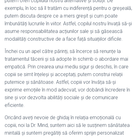
putem oferi copilului nostru alternative și soluții. De
exemplu, în loc să îl tratăm cu indiferență pentru o greșeală,
putem discuta despre ce a mers greșit și cum poate
îmbunătăți lucrurile în viitor. Astfel, copilul nostru învață să-și
asume responsabilitatea acțiunilor sale și să găsească
modalități constructive de a face față situațiilor dificile.
Închei cu un apel către părinți, să încerce să renunțe la
tratamentul tăcerii și să adopte în schimb o abordare mai
empatică. Prin crearea unui mediu sigur și deschis, în care
copiii se simt înțeleși și acceptați, putem construi relații
puternice și sănătoase. Astfel, copiii vor învăța să-și
exprime emoțiile în mod adecvat, vor dobândi încredere în
sine și vor dezvolta abilități sociale și de comunicare
eficiente.
Oricând aveți nevoie de ghidaj în relația emoțională cu
copiii, noi la Dr. Mind, suntem aici să le susținem sănătatea
mintală și suntem pregătiți să oferim sprijin personalizat