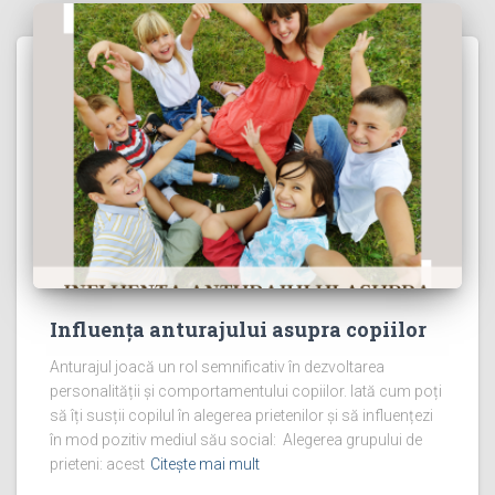
Influența anturajului asupra copiilor
Anturajul joacă un rol semnificativ în dezvoltarea
personalității și comportamentului copiilor. Iată cum poți
să îți susții copilul în alegerea prietenilor și să influențezi
în mod pozitiv mediul său social: Alegerea grupului de
prieteni: acest
Citește mai mult