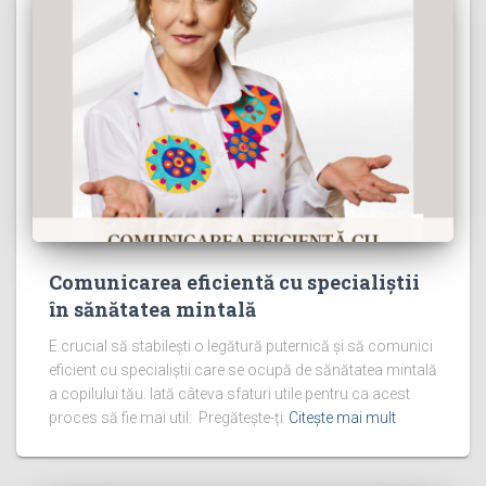
Comunicarea eficientă cu specialiștii
în sănătatea mintală
E crucial să stabilești o legătură puternică și să comunici
eficient cu specialiștii care se ocupă de sănătatea mintală
a copilului tău. Iată câteva sfaturi utile pentru ca acest
proces să fie mai util: Pregătește-ți
Citește mai mult