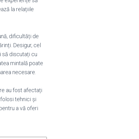
ste experiențe să
ză la relațiile
ă, dificultăți de
inți. Desigur, cel
i să discutați cu
ătatea mintală poate
umarea necesare.
re au fost afectați
folosi tehnici și
 pentru a vă oferi