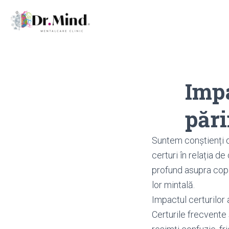
Impa
pări
Suntem conștienți d
certuri în relația 
profund asupra copi
lor mintală.
Impactul certurilor 
Certurile frecvente 