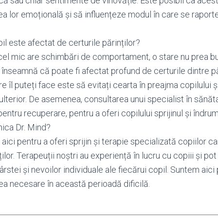
rică sau chiar sentimente de vinovăție. Este posibil ca ace
 lor emoțională și să influențeze modul în care se raportea
l este afectat de certurile părinților?
el mic are schimbări de comportament, o stare nu prea bun
înseamnă că poate fi afectat profund de certurile dintre păr
e îl puteți face este să evitați cearta în preajma copilului ș
iți ulterior. De asemenea, consultarea unui specialist în săn
pentru recuperare, pentru a oferi copilului sprijinul și îndr
nica Dr. Mind?
aici pentru a oferi sprijin și terapie specializată copiilor ca
ilor. Terapeuții noștri au experiență în lucru cu copiii și pot 
ârstei și nevoilor individuale ale fiecărui copil. Suntem aici
rea necesare în această perioadă dificilă.