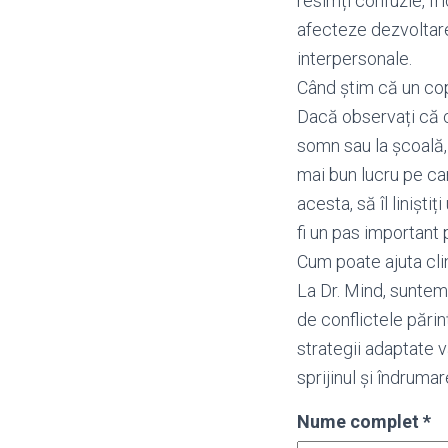
resimți confuzie, f
afecteze dezvoltarea
interpersonale.
Când știm că un copi
Dacă observați că c
somn sau la școală, 
mai bun lucru pe car
acesta, să îl linișt
fi un pas important 
Cum poate ajuta cli
La Dr. Mind, suntem 
de conflictele părinț
strategii adaptate v
sprijinul și îndruma
Nume complet
*