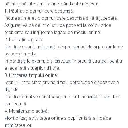
părinți și să interveniți atunci când este necesar:
1. Păstrați o comunicare deschisă:
Încurajați mereu o comunicare deschisă și fără judecată.
Asigurați-vă că cei mici știu că pot veni la voi cu orice
problemă sau îngrijorare legată de mediul online.
2. Educație digitală:
Oferiți-le copiilor informații despre pericolele și presiunile de
pe social media.
Împărtășiți-le exemple și discutați împreună strategii pentru
a face față situațiilor dificile.
3. Limitarea timpului online:
Stabiliți limite clare privind timpul petrecut pe dispozitivele
digitale.
Oferiți alternative sănătoase, cum ar fi activități în aer liber
sau lectură.
4. Monitorizare activă:
Monitorizați activitatea online a copiilor fără a încălca
intimitatea lor.