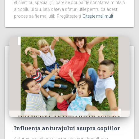
eficient cu specialiștii care se ocupă de sănătatea mintală
a copilului tău. Iată câteva sfaturi utile pentru ca acest
proces să fie mai util: Pregătește-ți
Citește mai mult
Influența anturajului asupra copiilor
Anturajul joacă un rol semnificativ în dezvoltarea