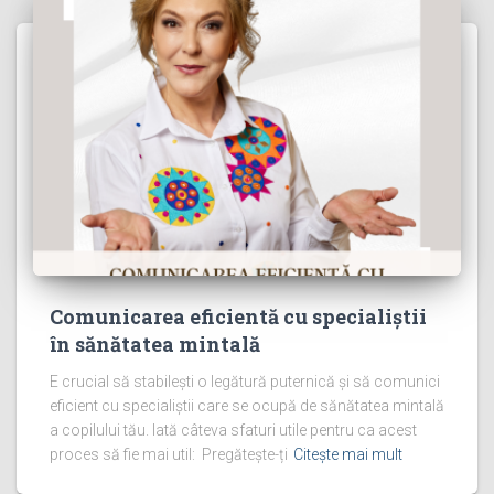
Comunicarea eficientă cu specialiștii
în sănătatea mintală
E crucial să stabilești o legătură puternică și să comunici
eficient cu specialiștii care se ocupă de sănătatea mintală
a copilului tău. Iată câteva sfaturi utile pentru ca acest
proces să fie mai util: Pregătește-ți
Citește mai mult