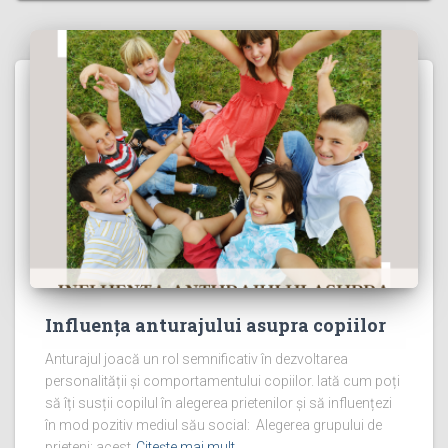
Influența anturajului asupra copiilor
Anturajul joacă un rol semnificativ în dezvoltarea
personalității și comportamentului copiilor. Iată cum poți
să îți susții copilul în alegerea prietenilor și să influențezi
în mod pozitiv mediul său social: Alegerea grupului de
prieteni: acest
Citește mai mult