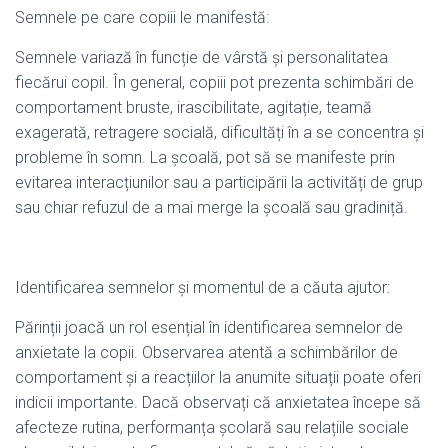
Semnele pe care copiii le manifestă:
Semnele variază în funcție de vârstă și personalitatea
fiecărui copil. În general, copiii pot prezenta schimbări de
comportament bruste, irascibilitate, agitație, teamă
exagerată, retragere socială, dificultăți în a se concentra și
probleme în somn. La școală, pot să se manifeste prin
evitarea interacțiunilor sau a participării la activități de grup
sau chiar refuzul de a mai merge la școală sau gradiniță.
Identificarea semnelor și momentul de a căuta ajutor:
Părinții joacă un rol esențial în identificarea semnelor de
anxietate la copii. Observarea atentă a schimbărilor de
comportament și a reacțiilor la anumite situații poate oferi
indicii importante. Dacă observați că anxietatea începe să
afecteze rutina, performanța școlară sau relațiile sociale