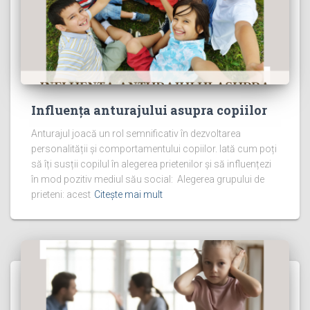
Influența anturajului asupra copiilor
Anturajul joacă un rol semnificativ în dezvoltarea
personalității și comportamentului copiilor. Iată cum poți
să îți susții copilul în alegerea prietenilor și să influențezi
în mod pozitiv mediul său social: Alegerea grupului de
prieteni: acest
Citește mai mult