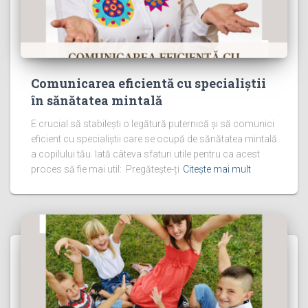
Comunicarea eficientă cu specialiștii
în sănătatea mintală
E crucial să stabilești o legătură puternică și să comunici
eficient cu specialiștii care se ocupă de sănătatea mintală
a copilului tău. Iată câteva sfaturi utile pentru ca acest
proces să fie mai util: Pregătește-ți
Citește mai mult