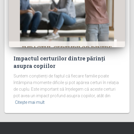
Impactul certurilor dintre părinți
asupra copiilor
Suntem conștienți de faptul că fiecare familie poate
întâmpina momente dificile și pot apărea certuri în relația
de cuplu. Este important să înțelegem că aceste certuri
pot avea un impact profund asupra copiilor, atât din
Citește mai mult