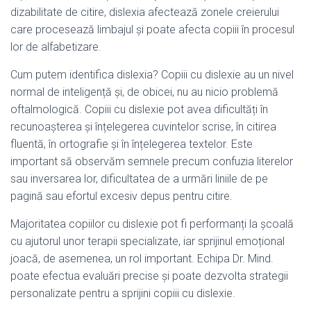
dizabilitate de citire, dislexia afectează zonele creierului
care procesează limbajul și poate afecta copiii în procesul
lor de alfabetizare.
Cum putem identifica dislexia? Copiii cu dislexie au un nivel
normal de inteligență și, de obicei, nu au nicio problemă
oftalmologică. Copiii cu dislexie pot avea dificultăți în
recunoașterea și înțelegerea cuvintelor scrise, în citirea
fluentă, în ortografie și în înțelegerea textelor. Este
important să observăm semnele precum confuzia literelor
sau inversarea lor, dificultatea de a urmări liniile de pe
pagină sau efortul excesiv depus pentru citire.
Majoritatea copiilor cu dislexie pot fi performanți la școală
cu ajutorul unor terapii specializate, iar sprijinul emoțional
joacă, de asemenea, un rol important. Echipa Dr. Mind.
poate efectua evaluări precise și poate dezvolta strategii
personalizate pentru a sprijini copiii cu dislexie.