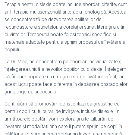
Terapia pentru dislexie poate include abordări diferite, cum
ar fi terapia multisenzorială și terapia fonologică. Acestea
se concentrează pe dezvoltarea abilităților de
recunoaștere a sunetelor, a corelației sunet-litere și a citirii
cuvintelor. Terapeutul poate folosi tehnici specifice și
materiale adaptate pentru a sprijini procesul de învățare al
copilului.
La Dr. Mind, ne concentrăm pe abordări individualizate și
înțelegerea unică a nevoilor copiilor cu dislexie. Înțelegem
că fiecare copil are un ritm și un stil de învățare diferit, iar
acest lucru poate face diferența în depășirea obstacolelor
și în atingerea succesului.
Continuăm să promovăm conștientizarea și susținerea
pentru copiii cu tulburări de învățare, inclusiv dislexie. În
următoarele postări, vom explora și alte tulburări de
învățare și modalități prin care îi putem sprijini pe copii în
călătoria lor spre succes școlar și dezvoltare personală.