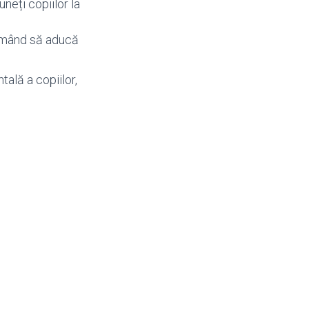
neți copiilor la
 urmând să aducă
ală a copiilor,