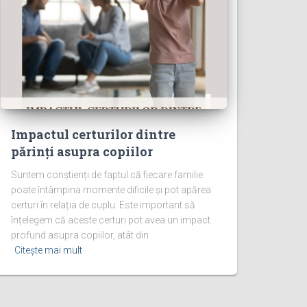
Impactul certurilor dintre
părinți asupra copiilor
Suntem conștienți de faptul că fiecare familie
poate întâmpina momente dificile și pot apărea
certuri în relația de cuplu. Este important să
înțelegem că aceste certuri pot avea un impact
profund asupra copiilor, atât din
Citește mai mult