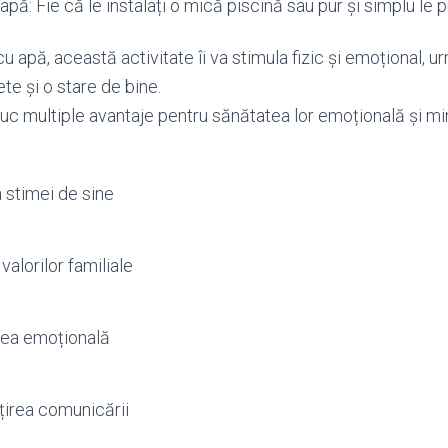
pă: Fie că le instalați o mică piscină sau pur și simplu le pu
u apă, această activitate îi va stimula fizic și emoțional,
te și o stare de bine.
uc multiple avantaje pentru sănătatea lor emoțională și mint
 stimei de sine
valorilor familiale
ea emoțională
irea comunicării