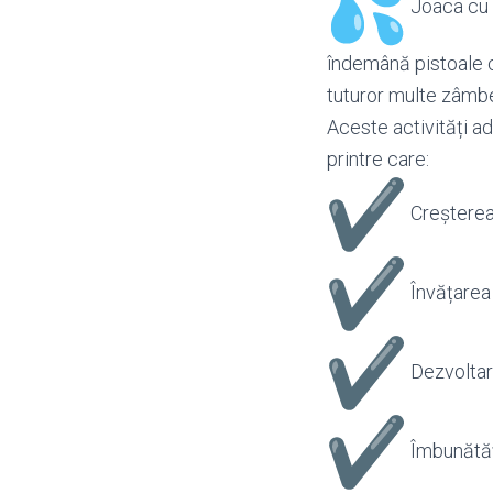
Joaca cu a
îndemână pistoale c
tuturor multe zâmbe
Aceste activități ad
printre care:
Creșterea
Învățarea 
Dezvoltar
Îmbunătăț