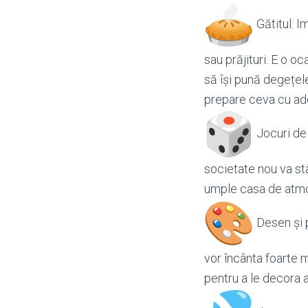
Gătitul: I
sau prăjituri. E o o
să își pună degețele
prepare ceva cu adev
Jocuri de 
societate nou va st
umple casa de atmo
Desen și pi
vor încânta foarte m
pentru a le decora 