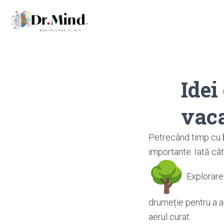
Idei
vaca
Petrecând timp cu b
importante. Iată cât
Explorarea
drumeție pentru a ad
aerul curat.