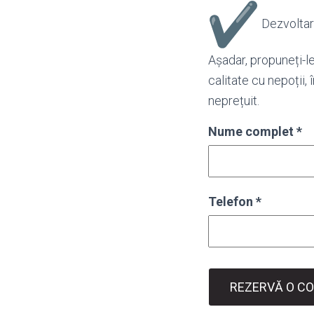
Dezvoltar
Așadar, propuneți-le
calitate cu nepoții,
neprețuit.
Nume complet
*
Telefon
*
REZERVĂ O CO