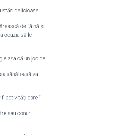
gustări delicioase
dărească de făină și
ea ocazia să le
gie așa că un joc de
atea sănătoasă va
i activități care îi
tre sau conuri,