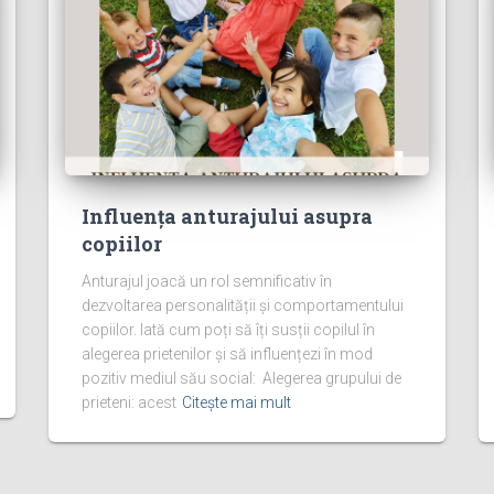
Influența anturajului asupra
copiilor
Anturajul joacă un rol semnificativ în
dezvoltarea personalității și comportamentului
copiilor. Iată cum poți să îți susții copilul în
alegerea prietenilor și să influențezi în mod
pozitiv mediul său social: Alegerea grupului de
prieteni: acest
Citește mai mult