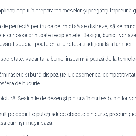
mplicați copiii în prepararea meselor și pregătiți împreună 
cazie perfectă pentru ca cei mici să se distreze, să se mur
le curioase prin toate recipientele. Desigur, bunicii vor av
ărat special, poate chiar o rețetă tradițională a familiei.
societate: Vacanța la bunici înseamnă pauză de la tehnolo
ârni râsete și bună dispoziție. De asemenea, competitivit
sfera de bucurie.
ctură: Sesiunile de desen și pictură în curtea bunicilor vor f
ult pe copii. Le puteți aduce obiecte din curte, precum pie
așa cum își imaginează.