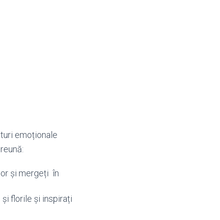
turi emoționale
preună:
lor și mergeți în
 florile și inspirați