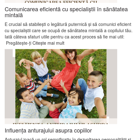
Comunicarea eficientă cu specialiștii în sănătatea
mintală
E crucial să stabilești o legătură puternică și să comunici eficient
cu specialiștii care se ocupă de sănătatea mintală a copilului tău.
Iată câteva sfaturi utile pentru ca acest proces să fie mai util:
Pregătește-ți
Citește mai mult
Influența anturajului asupra copiilor
Anturajul joacă un rol semnificativ în dezvoltarea personalității și