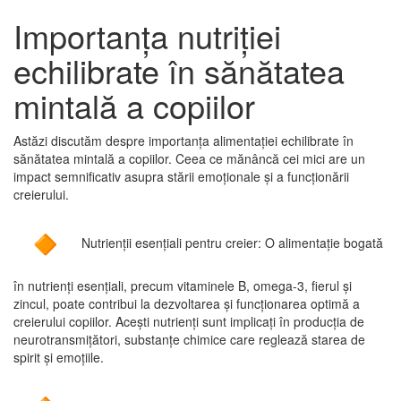
Importanța nutriției
echilibrate în sănătatea
mintală a copiilor
Astăzi discutăm despre importanța alimentației echilibrate în
sănătatea mintală a copiilor. Ceea ce mănâncă cei mici are un
impact semnificativ asupra stării emoționale și a funcționării
creierului.
Nutrienții esențiali pentru creier: O alimentație bogată
în nutrienți esențiali, precum vitaminele B, omega-3, fierul și
zincul, poate contribui la dezvoltarea și funcționarea optimă a
creierului copiilor. Acești nutrienți sunt implicați în producția de
neurotransmițători, substanțe chimice care reglează starea de
spirit și emoțiile.