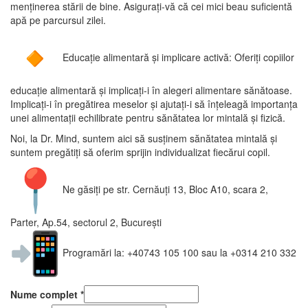
menținerea stării de bine. Asigurați-vă că cei mici beau suficientă
apă pe parcursul zilei.
Educație alimentară și implicare activă: Oferiți copiilor
educație alimentară și implicați-i în alegeri alimentare sănătoase.
Implicați-i în pregătirea meselor și ajutați-i să înțeleagă importanța
unei alimentații echilibrate pentru sănătatea lor mintală și fizică.
Noi, la Dr. Mind, suntem aici să susținem sănătatea mintală și
suntem pregătiți să oferim sprijin individualizat fiecărui copil.
Ne găsiți pe str. Cernăuți 13, Bloc A10, scara 2,
Parter, Ap.54, sectorul 2, București
Programări la: +40743 105 100 sau la +0314 210 332
Nume complet
*