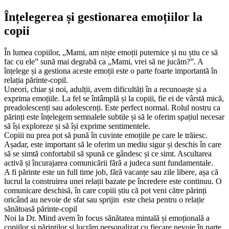
Înțelegerea și gestionarea emoțiilor la
copii
În lumea copiilor, „Mami, am niște emoții puternice și nu știu ce să
fac cu ele” sună mai degrabă ca „Mami, vrei să ne jucăm?”. A
înțelege și a gestiona aceste emoții este o parte foarte importantă în
relația părinte-copil.
Uneori, chiar și noi, adulții, avem dificultăți în a recunoaște și a
exprima emoțiile. La fel se întâmplă și la copiii, fie ei de vârstă mică,
preadolescenți sau adolescenți. Este perfect normal. Rolul nostru ca
părinți este înțelegem semnalele subtile și să le oferim spațiul necesar
să își exploreze și să își exprime sentimentele.
Copiii nu prea pot să pună în cuvinte emoțiile pe care le trăiesc.
Așadar, este important să le oferim un mediu sigur și deschis în care
să se simtă confortabil să spună ce gândesc și ce simt. Ascultarea
activă și încurajarea comunicării fără a judeca sunt fundamentale.
A fi părinte este un full time job, fără vacanțe sau zile libere, așa că
lucrul la construirea unei relații bazate pe încredere este continuu. O
comunicare deschisă, în care copiii știu că pot veni către părinți
oricând au nevoie de sfat sau sprijin este cheia pentru o relație
sănătoasă părinte-copil
Noi la Dr. Mind avem în focus sănătatea mintală și emoțională a
copiilor și părinților și lucrăm personalizat cu fiecare nevoie în parte.