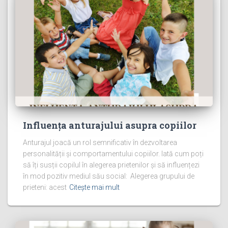
Influența anturajului asupra copiilor
Anturajul joacă un rol semnificativ în dezvoltarea
personalității și comportamentului copiilor. Iată cum poți
să îți susții copilul în alegerea prietenilor și să influențezi
în mod pozitiv mediul său social: Alegerea grupului de
prieteni: acest
Citește mai mult