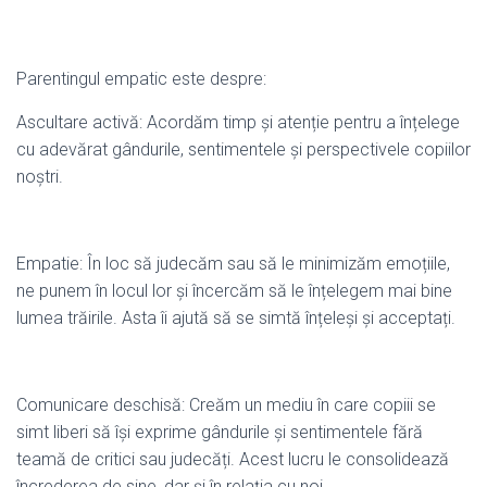
Parentingul empatic este despre:
Ascultare activă: Acordăm timp și atenție pentru a înțelege
cu adevărat gândurile, sentimentele și perspectivele copiilor
noștri.
Empatie: În loc să judecăm sau să le minimizăm emoțiile,
ne punem în locul lor și încercăm să le înțelegem mai bine
lumea trăirile. Asta îi ajută să se simtă înțeleși și acceptați.
Comunicare deschisă: Creăm un mediu în care copiii se
simt liberi să își exprime gândurile și sentimentele fără
teamă de critici sau judecăți. Acest lucru le consolidează
încrederea de sine, dar și în relația cu noi.