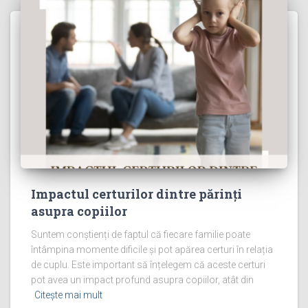
Impactul certurilor dintre părinți
asupra copiilor
Suntem conștienți de faptul că fiecare familie poate
întâmpina momente dificile și pot apărea certuri în relația
de cuplu. Este important să înțelegem că aceste certuri
pot avea un impact profund asupra copiilor, atât din
Citește mai mult