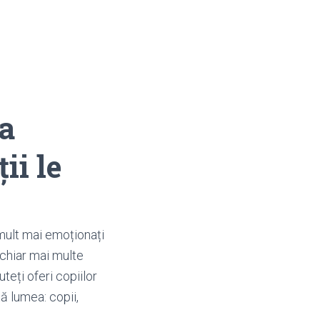
ea
ii le
 mult mai emoționați
i chiar mai multe
teți oferi copiilor
tă lumea: copii,