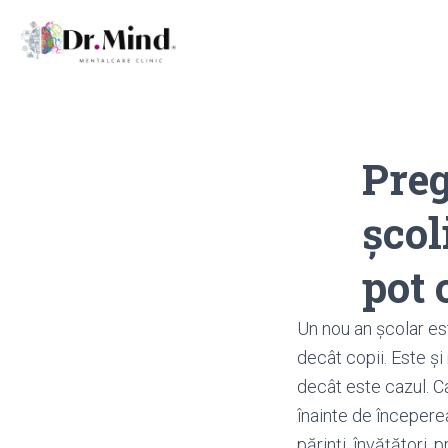
Preg
școl
pot 
Un nou an școlar est
decât copii. Este și
decât este cazul. Ca
înainte de începerea 
părinți, învățători, p