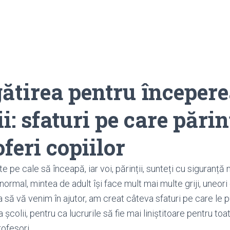
ătirea pentru începer
ii: sfaturi pe care părinț
oferi copiilor
e pe cale să înceapă, iar voi, părinții, sunteți cu siguranță
 normal, mintea de adult își face mult mai multe griji, uneor
 să vă venim în ajutor, am creat câteva sfaturi pe care le pu
școlii, pentru ca lucrurile să fie mai liniștitoare pentru toa
rofesori.