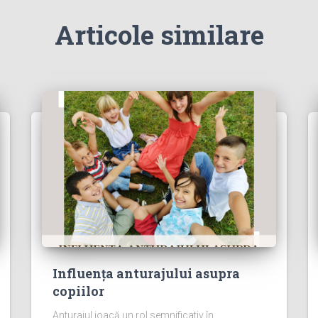
Articole similare
Influența anturajului asupra
copiilor
Anturajul joacă un rol semnificativ în