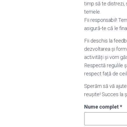
timp să te distrezi, 
temele.
Fii responsabil! Te
asigură-te că le final
Fii deschis la feed
dezvoltarea și form
activități și vom g
Respectă regulile șc
respect față de ceila
Sperăm să vă ajute a
reușite! Succes la 
Nume complet
*