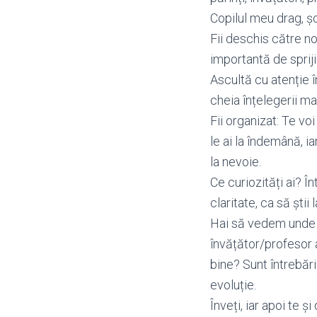
Copilul meu drag, șc
Fii deschis către noi
importantă de spriji
Ascultă cu atenție în
cheia înțelegerii mat
Fii organizat: Te vo
le ai la îndemână, i
la nevoie.
Ce curiozități ai? Î
claritate, ca să știi 
Hai să vedem unde ai 
învățător/profesor 
bine? Sunt întrebări
evoluție.
Înveți, iar apoi te 