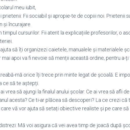
olarul meu iubit,
 prietenii: Fii sociabil și apropie-te de copiii noi. Prietenii 
n și încurajare.
 timpul cursurilor: Fii atent la explicațiile profesorilor, o a
eriei.
i ajuta să îți organizezi caietele, manualele și materialele șc
ar mai apoi va fi nevoie să menții această ordine, pentru a-ți 
ntreabă-mă orice îți trece prin minte legat de școală. E impor
la ce să te aștepți.
vrea să ajungi la finalul anului școlar: Ce ai vrea să afli de
anul acesta? Ce ti-ar plăcea să descoperi? La ce crezi că 
 care vă vor ajuta să setați obiective realiste și pe care să 
și distrezi: Mă voi asigura că vei avea timp de joacă după șc