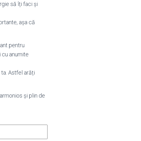
gie să îți faci și
ortante, așa că
tant pentru
i cu anumite
ta. Astfel arăți
 armonios și plin de