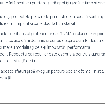
să te întâlnești cu prietenii și că apoi îți rămâne timp și ener
mele și proiectele pe care le primești de la școală sunt imp
izezi în timp util și că le duci la bun sfârșit.
back: Feedback-ul profesorilor sau învățătorului este impor
area ta, așa că fii deschis și curios despre cum te descurc
ăsi mereu modalități de a-ți îmbunătăți performanța.
olii: Respectarea regulilor este esențială pentru siguranța 
lți, dar și față de tine!
ceste sfaturi și să aveți un parcurs școlar cât mai liniștit,
școală!