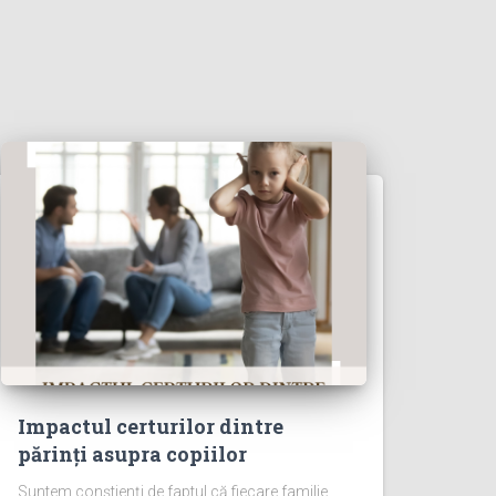
Impactul certurilor dintre
părinți asupra copiilor
Suntem conștienți de faptul că fiecare familie