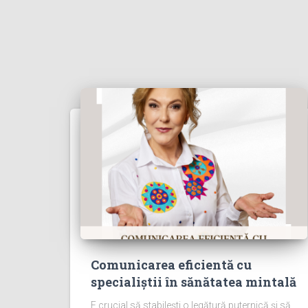
Comunicarea eficientă cu
specialiștii în sănătatea mintală
E crucial să stabilești o legătură puternică și să