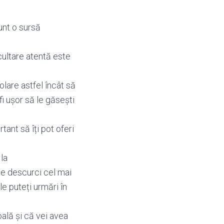
sunt o sursă
scultare atentă este
olare astfel încât să
fi ușor să le găsești
tant să îți pot oferi
 la
te descurci cel mai
le puteți urmări în
oală și că vei avea