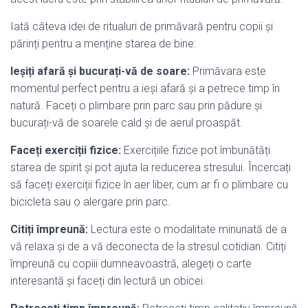
Iată câteva idei de ritualuri de primăvară pentru copii și
părinți pentru a menține starea de bine:
Ieșiți afară și bucurați-vă de soare:
Primăvara este
momentul perfect pentru a ieși afară și a petrece timp în
natură. Faceți o plimbare prin parc sau prin pădure și
bucurați-vă de soarele cald și de aerul proaspăt.
Faceți exerciții fizice:
Exercițiile fizice pot îmbunătăți
starea de spirit și pot ajuta la reducerea stresului. Încercați
să faceți exerciții fizice în aer liber, cum ar fi o plimbare cu
bicicleta sau o alergare prin parc.
Citiți împreună:
Lectura este o modalitate minunată de a
vă relaxa și de a vă deconecta de la stresul cotidian. Citiți
împreună cu copiii dumneavoastră, alegeți o carte
interesantă și faceți din lectură un obicei.