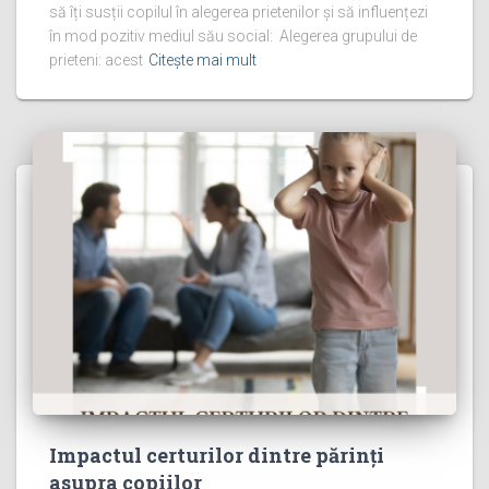
să îți susții copilul în alegerea prietenilor și să influențezi
în mod pozitiv mediul său social: Alegerea grupului de
prieteni: acest
Citește mai mult
Impactul certurilor dintre părinți
asupra copiilor