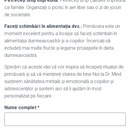
Petreceți timp împreună:
Petreceți timp calitativ împreună
ca familie. Organizați o picnic în aer liber sau o zi de jocuri
de societate.
Faceți schimbări în alimentația dvs.:
Primăvara este un
moment excelent pentru a începe să faceți schimbări în
alimentația dumneavoastră și a copiilor. Încercați să
includeți mai multe fructe și legume proaspete în dieta
dumneavoastră.
Sperăm că aceste idei vă vor inspira să începeți ritualuri de
primăvară și să vă mențineți starea de bine.Noi la Dr. Mind
susținem sănătatea mintală și emoțională a copiilor și
adolescenților și suntem aici să îi ajutăm în mod
personalizat pe fiecare.
Nume complet
*