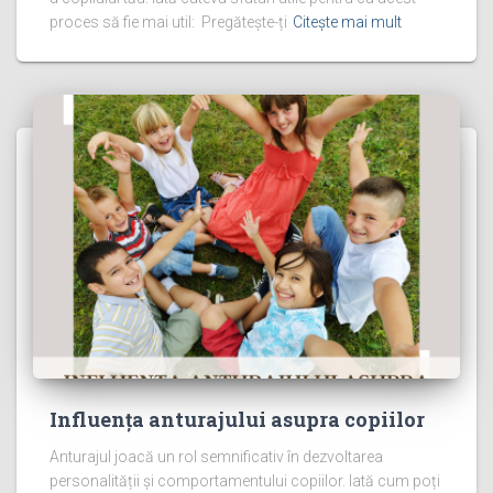
proces să fie mai util: Pregătește-ți
Citește mai mult
Influența anturajului asupra copiilor
Anturajul joacă un rol semnificativ în dezvoltarea
personalității și comportamentului copiilor. Iată cum poți