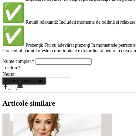
Rutină relaxantă: Includeți momente de odihnă și relaxare 
Prezență: Fiți cu adevărat prezenți în momentele petrecute 
Concediul părinților este o oportunitate extraordinară pentru a crea ami
Nume complet
*
Telefon
*
Name
Rezervă o consultație
Articole similare