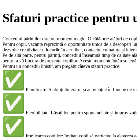
Sfaturi practice pentru u
Concediul părinților este un moment magic. O călătorie alături de copii
Pentru copii, vacanța reprezintă o oportunitate unică de a descoperi lume
dezvolte creativitatea. Jocurile în aer liber, contactul cu natura și intera
Pe de altă parte, pentru părinți, concediul înseamnă timp de calitate ală
pentru a vă bucura de prezența copiilor. Aceste momente întăresc legăt
Pentru un concediu liniștit, am pregătit câteva sfaturi practice:
Planificare: Stabiliți itinerarul și activitățile în funcție de
Flexibilitate: Lăsați loc pentru spontaneitate și improvizaț
Implicarea copiilor: Invitați copii să participe la alegerea act