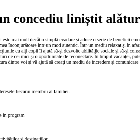
n concediu liniștit alătur
 este mai mult decât o simplă evadare și aduce o serie de beneficii emoț
a înconjurătoare într-un mod autentic. Într-un mediu relaxat și în afara ru
cțiunile cu alți copii îi ajută să-și dezvolte abilitățile sociale și să-și co
turi de cei mici și o oportunitate de reconectare. În timpul vacanței, pute
ura dintre voi și vă ajută să creați un mediu de încredere și comunicare
 interesele fiecărui membru al familiei.
ie în program.
ivităților și destinațiilor.