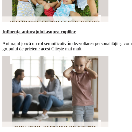
Influența anturajului asupra copiilor
Anturajul joacă un rol semnificativ în dezvoltarea personalității și comp
grupului de prieteni: acest
Citește mai mult