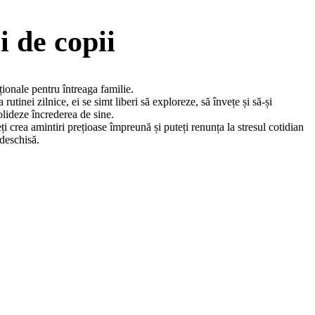
i de copii
ionale pentru întreaga familie.
tinei zilnice, ei se simt liberi să exploreze, să învețe și să-și
nsolideze încrederea de sine.
ți crea amintiri prețioase împreună și puteți renunța la stresul cotidian
 deschisă.