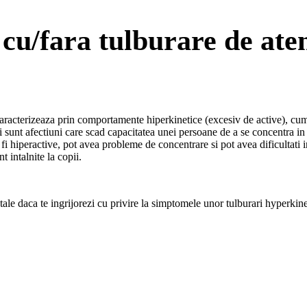
cu/fara tulburare de aten
 caracterizeaza prin comportamente hiperkinetice (excesiv de active), cum a
sunt afectiuni care scad capacitatea unei persoane de a se concentra in 
i hiperactive, pot avea probleme de concentrare si pot avea dificultati in
 intalnite la copii.
le daca te ingrijorezi cu privire la simptomele unor tulburari hyperkinetic