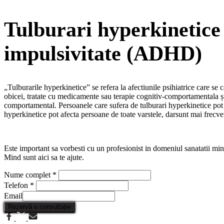
Tulburari hyperkinetice 
impulsivitate (ADHD)
„Tulburarile hyperkinetice” se refera la afectiunile psihiatrice care se
obicei, tratate cu medicamente sau terapie cognitiv-comportamentala și 
comportamental. Persoanele care sufera de tulburari hyperkinetice pot f
hyperkinetice pot afecta persoane de toate varstele, darsunt mai frecvent
Este important sa vorbesti cu un profesionist in domeniul sanatatii minta
Mind sunt aici sa te ajute.
Nume complet
*
Telefon
*
Email
Rezervă o consultație