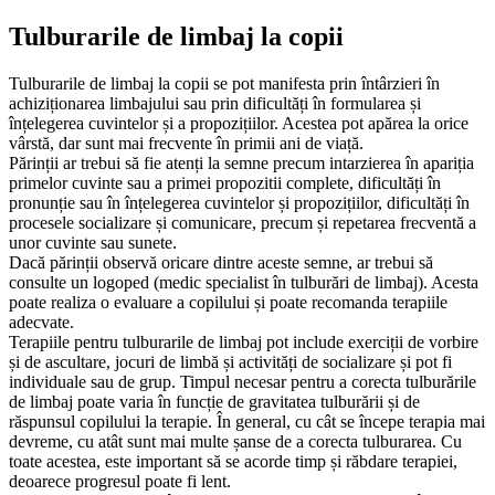
Tulburarile de limbaj la copii
Tulburarile de limbaj la copii se pot manifesta prin întârzieri în
achiziționarea limbajului sau prin dificultăți în formularea și
înțelegerea cuvintelor și a propozițiilor. Acestea pot apărea la orice
vârstă, dar sunt mai frecvente în primii ani de viață.
Părinții ar trebui să fie atenți la semne precum intarzierea în apariția
primelor cuvinte sau a primei propozitii complete, dificultăți în
pronunție sau în înțelegerea cuvintelor și propozițiilor, dificultăți în
procesele socializare și comunicare, precum și repetarea frecventă a
unor cuvinte sau sunete.
Dacă părinții observă oricare dintre aceste semne, ar trebui să
consulte un logoped (medic specialist în tulburări de limbaj). Acesta
poate realiza o evaluare a copilului și poate recomanda terapiile
adecvate.
Terapiile pentru tulburarile de limbaj pot include exerciții de vorbire
și de ascultare, jocuri de limbă și activități de socializare și pot fi
individuale sau de grup. Timpul necesar pentru a corecta tulburările
de limbaj poate varia în funcție de gravitatea tulburării și de
răspunsul copilului la terapie. În general, cu cât se începe terapia mai
devreme, cu atât sunt mai multe șanse de a corecta tulburarea. Cu
toate acestea, este important să se acorde timp și răbdare terapiei,
deoarece progresul poate fi lent.