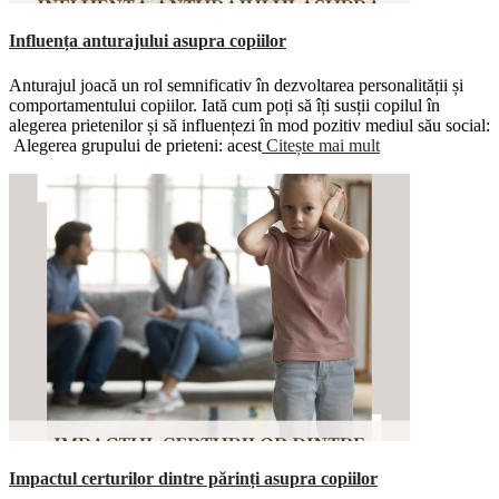
Influența anturajului asupra copiilor
Anturajul joacă un rol semnificativ în dezvoltarea personalității și
comportamentului copiilor. Iată cum poți să îți susții copilul în
alegerea prietenilor și să influențezi în mod pozitiv mediul său social:
Alegerea grupului de prieteni: acest
Citește mai mult
Impactul certurilor dintre părinți asupra copiilor