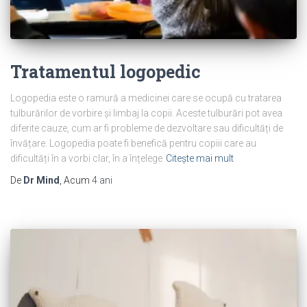
Tratamentul logopedic
Logopedia este o ramură a medicinei care se ocupă cu tratarea
tulburărilor de vorbire și limbaj la copii. Aceste tulburări pot avea
diferite cauze, cum ar fi probleme de dezvoltare sau dificultăți de
învățare. Logopedia poate fi benefică pentru copiii care au
dificultăți în a vorbi clar, în a înțelege
Citește mai mult
De
Dr Mind
, Acum
4 ani