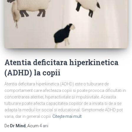
Atentia deficitara hiperkinetica
(ADHD) la copii
Atentia deficitara hiperkinetica (ADHD) este o tulburare de
comportament care afecteaza copiii si poate provoca dificultati in
concentrarea atentiei, hiperactivitate si impulsivitate. Aceasta
tulburare poate afecta capacitatea copiilor de a invata si de a se
adapta la mediul lor social si educational. Simptomele ADHD pot
varia, dar in general copiii
Citește mai mult
De
Dr Mind
, Acum
4 ani