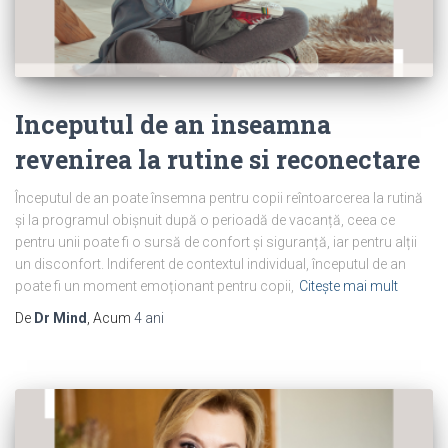
Inceputul de an inseamna
revenirea la rutine si reconectare
Începutul de an poate însemna pentru copii reîntoarcerea la rutină
și la programul obișnuit după o perioadă de vacanță, ceea ce
pentru unii poate fi o sursă de confort și siguranță, iar pentru alții
un disconfort. Indiferent de contextul individual, începutul de an
poate fi un moment emoționant pentru copii,
Citește mai mult
De
Dr Mind
, Acum
4 ani