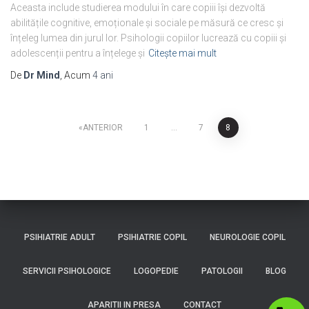
Aceasta include studierea modului în care copiii își dezvoltă
abilitățile cognitive, emoționale și sociale pe măsură ce cresc și
înțeleg lumea din jurul lor. Psihologii copiilor lucrează cu copiii și
adolescenții pentru a înțelege și
Citește mai mult
De
Dr Mind
, Acum
4 ani
ANTERIOR
1
…
7
8
PSIHIATRIE ADULT
PSIHIATRIE COPIL
NEUROLOGIE COPIL
SERVICII PSIHOLOGICE
LOGOPEDIE
PATOLOGII
BLOG
APARITII IN PRESA
CONTACT