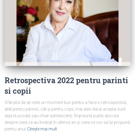
Retrospectiva 2022 pentru parinti
si copii
Sfârșitul de an este un moment bun pentru a face o retrospectivă,
atât pentru părinții, cât și pentru copii, mai ales dacă aceștia sunt
deja la școală sau chiar adolescenți. Împreună puteți discuta
despre ceea ce au învățat în ultimul an și ceea ce vor să își propună
pentru anul
Citește mai mult