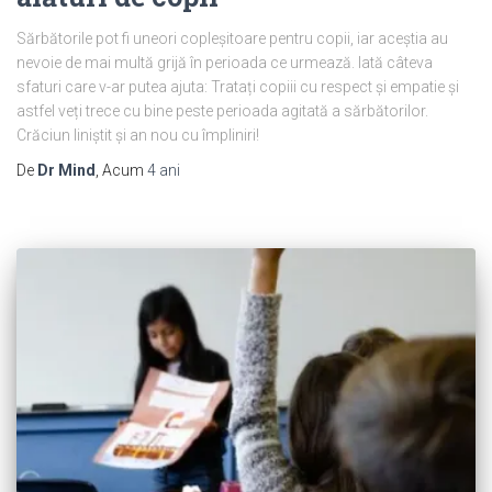
Sărbătorile pot fi uneori copleșitoare pentru copii, iar aceștia au
nevoie de mai multă grijă în perioada ce urmează. Iată câteva
sfaturi care v-ar putea ajuta: Tratați copiii cu respect și empatie și
astfel veți trece cu bine peste perioada agitată a sărbătorilor.
Crăciun liniștit și an nou cu împliniri!
De
Dr Mind
, Acum
4 ani