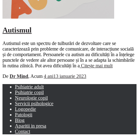
Autismul
Autismul este un spectru de tulburări de dezvoltare care se
caracterizează prin probleme de comunicare, de interacțiune socială
și de comportament. Persoanele cu autism au dificultăți în a înțelege
punctele de vedere ale altor persoane și în a se adapta la schimbările
în rutina zilnică. Pot avea dificultăți în a
Citește mai mult
De
Dr Mind
, Acum
4 ani
13 ianuarie 2023
Psihiatrie adult
Psihiatrie copil
Neurologie copil
Servicii psihologice
Logopedie
Patologii
Blog
Aparitii in presa
Contact