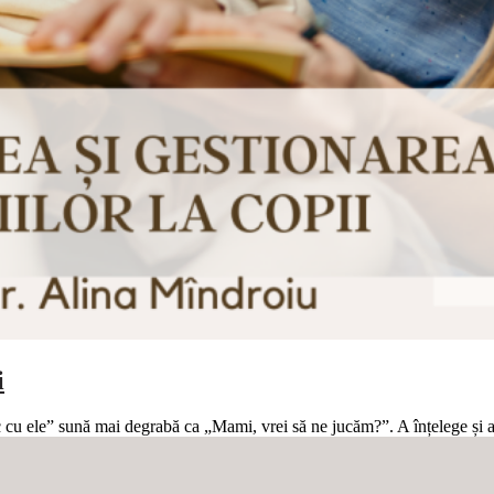
i
ac cu ele” sună mai degrabă ca „Mami, vrei să ne jucăm?”. A înțelege și 