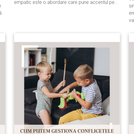
empatic este o abordare care pune accentul pe…
e
si
ă
em
va