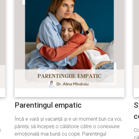
Parentingul empatic
S
c
Încă e vară și vacanță și e un moment bun ca voi,
părinții, să începeți o călătorie către o conexiune
i
Co
emoțională mai bună cu copiii. Parentingul
că