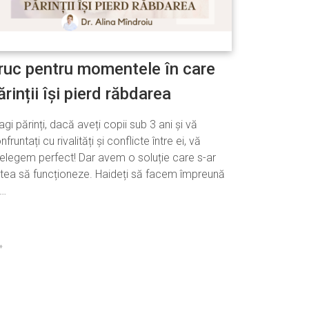
ruc pentru momentele în care
ărinții își pierd răbdarea
agi părinți, dacă aveți copii sub 3 ani și vă
nfruntați cu rivalități și conflicte între ei, vă
țelegem perfect! Dar avem o soluție care s-ar
tea să funcționeze. Haideți să facem împreună
…