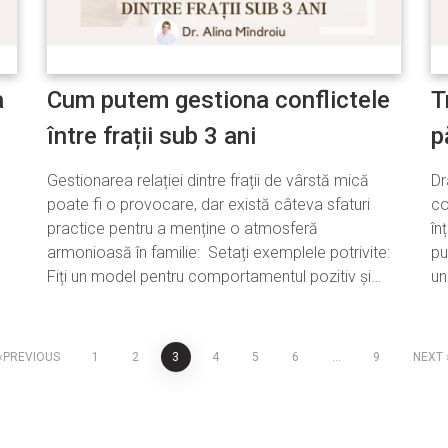
a
Cum putem gestiona conflictele
T
între frații sub 3 ani
p
Gestionarea relației dintre frații de vârstă mică
Dr
poate fi o provocare, dar există câteva sfaturi
co
practice pentru a menține o atmosferă
în
armonioasă în familie: Setați exemplele potrivite:
pu
Fiți un model pentru comportamentul pozitiv și…
un
PREVIOUS
1
2
3
4
5
6
…
9
NEXT