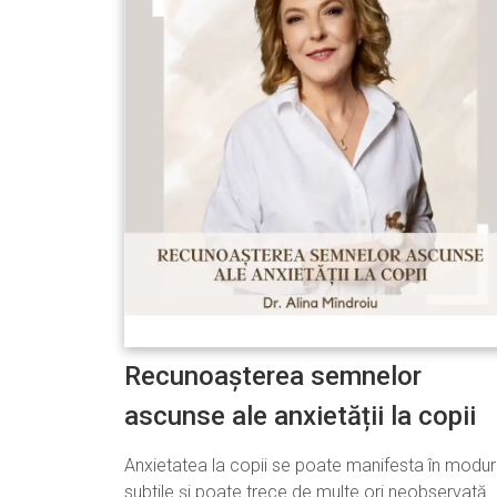
Recunoașterea semnelor
ascunse ale anxietății la copii
Anxietatea la copii se poate manifesta în modur
subtile și poate trece de multe ori neobservată.