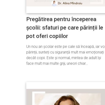
Pregătirea pentru începerea
școlii: sfaturi pe care părinții le
pot oferi copiilor
Un nou an școlar este pe cale să înceapă, iar voi
părinții, sunteți cu siguranță mult mai emoționați
decât copii. Este și normal, mintea de adult își
face mult mai multe griji, uneori chiar…