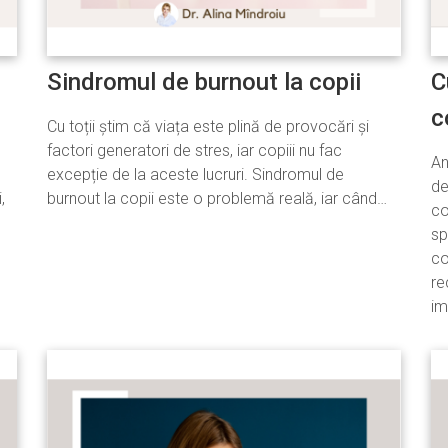
Sindromul de burnout la copii
C
c
Cu toții știm că viața este plină de provocări și
factori generatori de stres, iar copiii nu fac
An
excepție de la aceste lucruri. Sindromul de
de
,
burnout la copii este o problemă reală, iar când…
co
sp
co
re
im