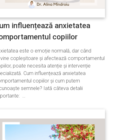
um influențează anxietatea
omportamentul copiilor
xietatea este o emoție normală, dar când
vine copleșitoare și afectează comportamentul
piilor, poate necesita atenție și intervenție
ecializată. Cum influențează anxietatea
mportamentul copiilor și cum putem
cunoaște semnele? Iată câteva detalii
portante: …